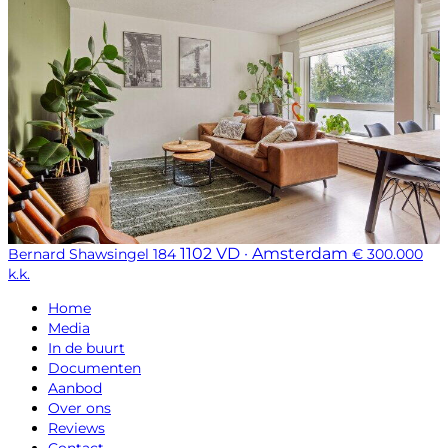
1102 VD · Amsterdam
Bernard Shawsingel 184
€ 300.000
k.k.
Home
Media
In de buurt
Documenten
Aanbod
Over ons
Reviews
Contact