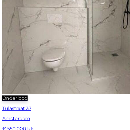
Onder bod
Tulastraat 37
Amsterdam
€ 550.000 k.k.