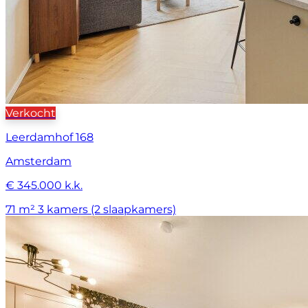
Verkocht
Leerdamhof 168
Amsterdam
€ 345.000 k.k.
71 m²
3 kamers (2 slaapkamers)