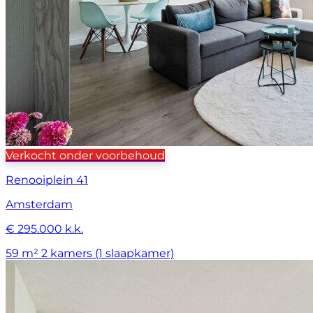
Verkocht onder voorbehoud
Renooiplein 41
Amsterdam
€ 295.000 k.k.
59 m²
2 kamers (1 slaapkamer)