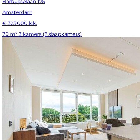
Barbusselaan 175
Amsterdam
€ 325.000 k.k.
70 m²
3 kamers (2 slaapkamers)