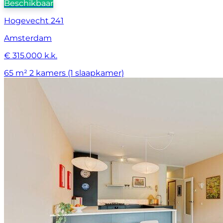
Beschikbaar
Hogevecht 241
Amsterdam
€ 315.000 k.k.
65 m²
2 kamers (1 slaapkamer)