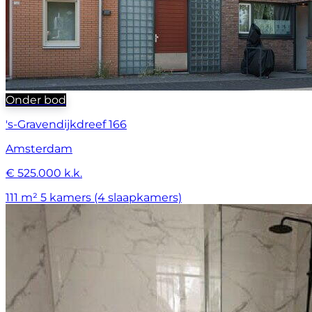
Onder bod
's-Gravendijkdreef 166
Amsterdam
€ 525.000 k.k.
111 m²
5 kamers (4 slaapkamers)