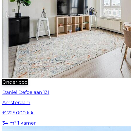
Onder bod
Daniël Defoelaan 131
Amsterdam
€ 225.000 k.k.
34 m²
1 kamer