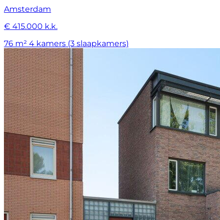
Amsterdam
€ 415.000 k.k.
76 m²
4 kamers (3 slaapkamers)